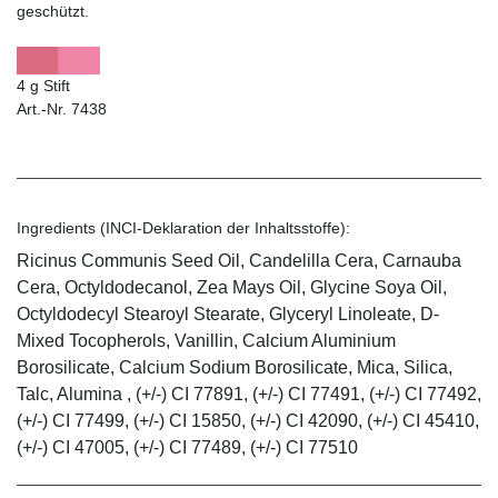
geschützt.
4 g Stift
Art.-Nr. 7438
Ingredients (INCI-Deklaration der Inhaltsstoffe):
Ricinus Communis Seed Oil, Candelilla Cera, Carnauba
Cera, Octyldodecanol, Zea Mays Oil, Glycine Soya Oil,
Octyldodecyl Stearoyl Stearate, Glyceryl Linoleate, D-
Mixed Tocopherols, Vanillin, Calcium Aluminium
Borosilicate, Calcium Sodium Borosilicate, Mica, Silica,
Talc, Alumina , (+/-) CI 77891, (+/-) CI 77491, (+/-) CI 77492,
(+/-) CI 77499, (+/-) CI 15850, (+/-) CI 42090, (+/-) CI 45410,
(+/-) CI 47005, (+/-) CI 77489, (+/-) CI 77510