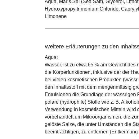
Aqua, Maris Sal (Sea Salt), Glycerol, Lith
Hydroxypropyltrimonium Chloride, Caprylyl/
Limonene
Weitere Erläuterungen zu den Inhaltss
Aqua:
Wasser. Ist zu etwa 65 % am Gewicht des m
die Körperfunktionen, inklusive der der Ha
bei vielen kosmetischen Produkten (wässr
den Inhaltsstoff mit dem mengenmässig grös
Emulsionen die Grundlage der wässrigen Ph
polare (hydrophile) Stoffe wie z. B. Alkoho
Verwendung in kosmetischen Mitteln wird d
vorbehandelt um Mikroorganismen, die zum
gelöste Salze, die unter Umständen die St
beeinträchtigen, zu entfernen (Entkeimung