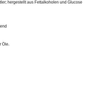
ler; hergestellt aus Fettalkoholen und Glucose
bend
r Öle.