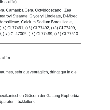
tsstoffe):
era, Carnauba Cera, Octyldodecanol, Zea
tearoyl Stearate, Glyceryl Linoleate, D-Mixed
orosilicate, Calcium Sodium Borosilicate,
(+/-) CI 77491, (+/-) CI 77492, (+/-) CI 77499,
0, (+/-) CI 47005, (+/-) CI 77489, (+/-) CI 77510
toffen:
mes, sehr gut verträglich, dringt gut in die
mexikanischen Gräsern der Gattung Euphorbia
äparaten, rückfettend.