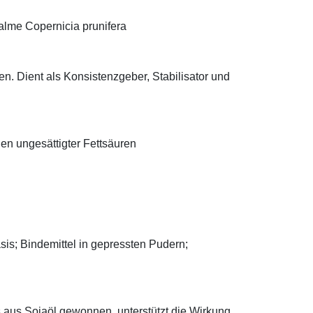
alme Copernicia prunifera
n. Dient als Konsistenzgeber, Stabilisator und
len ungesättigter Fettsäuren
asis; Bindemittel in gepressten Pudern;
ns aus Sojaöl gewonnen, unterstützt die Wirkung