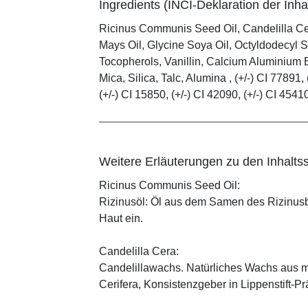
Ingredients (INCI-Deklaration der Inhal
Ricinus Communis Seed Oil, Candelilla C
Mays Oil, Glycine Soya Oil, Octyldodecyl S
Tocopherols, Vanillin, Calcium Aluminium B
Mica, Silica, Talc, Alumina , (+/-) CI 77891, 
(+/-) CI 15850, (+/-) CI 42090, (+/-) CI 4541
Weitere Erläuterungen zu den Inhaltss
Ricinus Communis Seed Oil:
Rizinusöl: Öl aus dem Samen des Rizinusbau
Haut ein.
Candelilla Cera:
Candelillawachs. Natürliches Wachs aus 
Cerifera, Konsistenzgeber in Lippenstift-Pr