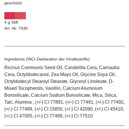
geschützt.
4 g Stift
Art.-Nr. 7436
Ingredients (INCI-Deklaration der Inhaltsstoffe):
Ricinus Communis Seed Oil, Candelilla Cera, Carnauba
Cera, Octyldodecanol, Zea Mays Oil, Glycine Soya Oil,
Octyldodecyl Stearoyl Stearate, Glyceryl Linoleate, D-
Mixed Tocopherols, Vanillin, Calcium Aluminium
Borosilicate, Calcium Sodium Borosilicate, Mica, Silica,
Talc, Alumina , (+/-) CI 77891, (+/-) CI 77491, (+/-) CI 77492,
(+/-) CI 77499, (+/-) CI 15850, (+/-) CI 42090, (+/-) CI 45410,
(+/-) CI 47005, (+/-) CI 77489, (+/-) CI 77510