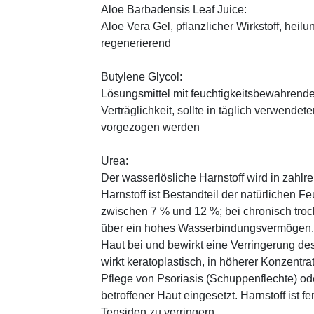
Aloe Barbadensis Leaf Juice:
Aloe Vera Gel, pflanzlicher Wirkstoff, ­heil
regenerierend
Butylene Glycol:
Lösungsmittel mit feuchtigkeitsbewahrende
Verträglichkeit, sollte in täglich verwend
vorgezogen werden
Urea:
Der wasserlösliche Harnstoff wird in zahlr
Harnstoff ist Bestandteil der natürlichen F
zwischen 7 % und 12 %; bei chronisch trock
über ein hohes Wasserbindungsvermögen. E
Haut bei und bewirkt eine Verringerung de
wirkt keratoplastisch, in höherer Konzentra
Pflege von Psoriasis (Schuppenflechte) ode
betroffener Haut eingesetzt. Harnstoff ist fe
Tensiden zu verringern.