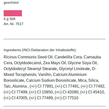
geschützt.
4 g Stift
Art.-Nr. 7517
Ingredients (INCI-Deklaration der Inhaltsstoffe):
Ricinus Communis Seed Oil, Candelilla Cera, Carnauba
Cera, Octyldodecanol, Zea Mays Oil, Glycine Soya Oil,
Octyldodecyl Stearoyl Stearate, Glyceryl Linoleate, D-
Mixed Tocopherols, Vanillin, Calcium Aluminium
Borosilicate, Calcium Sodium Borosilicate, Mica, Silica,
Talc, Alumina , (+/-) CI 77891, (+/-) CI 77491, (+/-) CI 77492,
(+/-) CI 77499, (+/-) CI 15850, (+/-) CI 42090, (+/-) CI 45410,
(+/-) CI 47005, (+/-) CI 77489, (+/-) CI 77510