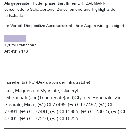
Als gepressten Puder präsentiert Ihnen DR. BAUMANN
verschiedene Schattiertöne, Zwischentöne und Highlights der
Lidschatten.
Ihr Vorteil:
Die positive Ausdruckskraft Ihrer Augen wird gesteigert.
1,4 ml Pfännchen
Art.-Nr. 7478
Ingredients (INCI-Deklaration der Inhaltsstoffe):
Talc, Magnesium Myristate, Glyceryl
Dibehenate(and)Tribehenate(and)Glyceryl Behenate, Zinc
Stearate, Mica , (+/-) CI 77499, (+/-) CI 77492, (+/-) CI
77891, (+/-) CI 77491, (+/-) CI 15985, (+/-) CI 73015, (+/-) CI
47005, (+/-) CI 77510, (+/-) CI 16255