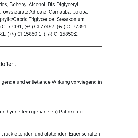
es, Behenyl Alcohol, Bis-Diglyceryl
droxystearate Adipate, Carnauba, Jojoba
rylic/Capric Triglyceride, Stearkonium
 CI 77491, (+/-) CI 77492, (+/-) CI 77891,
5:1, (+/-) CI 15850:1, (+/-) CI 15850:2
toffen:
nigende und entfettende Wirkung vorwiegend in
on hydriertem (gehärteten) Palmkernöl
t rückfettenden und glättenden Eigenschaften