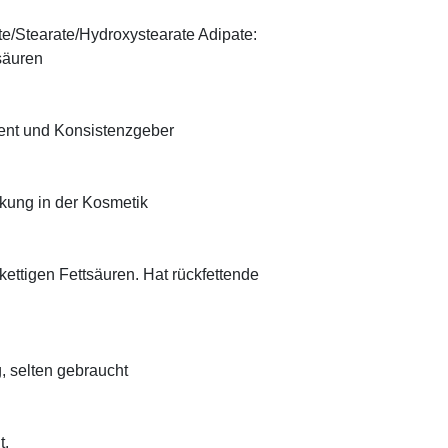
te/Stearate/Hydroxystearate Adipate:
säuren
ient und Konsistenzgeber
rkung in der Kosmetik
zkettigen Fettsäuren. Hat rückfettende
, selten gebraucht
t.