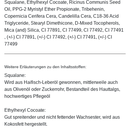
Squalane, Ethylhexyl Cocoate, Ricinus Communis Seed
Oil, PPG-2 Myristyl Ether Propionate, Tribehenin,
Copernicia Cerifera Cera, Candelilla Cera, C18-36 Acid
Triglyceride, Stearyl Dimethicone, D-Mixed Tocopherols,
Mica (and) Silica, CI 77891, CI 77499, CI 77492, CI 77491
, (+/-) CI 77891, (+/-) CI 77492, (+/-) CI 77491, (+/-) CI
77499
Weitere Erläuterungen zu den Inhaltsstoffen:
Squalane:
Wird aus Haifisch-Leberöl gewonnen, mittlerweile auch
aus Olivenöl oder Zuckerrohr, Bestandteil des Hauttalgs,
hochwertiges Pflegeöl
Ethylhexyl Cocoate:
Gut spreitender und nicht fettender Wachsester, wird aus
Kokosfett hergestellt.