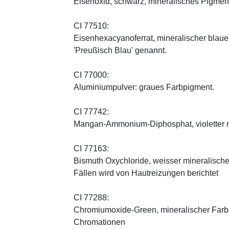
Eisenoxid, schwarz, mineralisches Pigmen
CI 77510:
Eisenhexacyanoferrat, mineralischer blauer 
'Preußisch Blau' genannt.
CI 77000:
Aluminiumpulver: graues Farbpigment.
CI 77742:
Mangan-Ammonium-Diphosphat, violetter m
CI 77163:
Bismuth Oxychloride, weisser mineralischer 
Fällen wird von Hautreizungen berichtet
CI 77288:
Chromiumoxide-Green, mineralischer ­Farbst
Chromationen