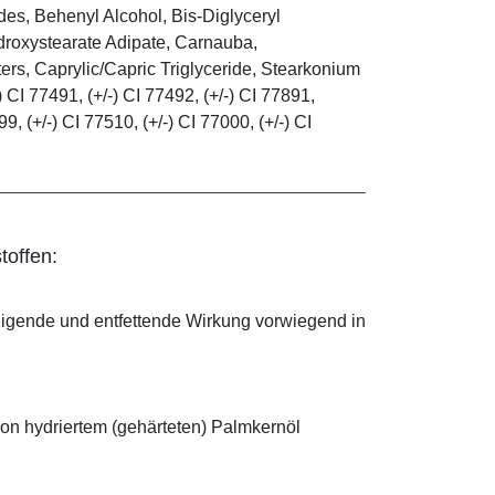
es, Behenyl Alcohol, Bis-Diglyceryl
droxystearate Adipate, Carnauba,
rs, Caprylic/Capric Triglyceride, Stearkonium
 CI 77491, (+/-) CI 77492, (+/-) CI 77891,
99, (+/-) CI 77510, (+/-) CI 77000, (+/-) CI
toffen:
nigende und entfettende Wirkung vorwiegend in
on hydriertem (gehärteten) Palmkernöl