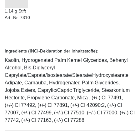
1,14 g Stift
Art.-Nr. 7310
Ingredients (INCI-Deklaration der Inhaltsstoffe):
Kaolin, Hydrogenated Palm Kernel Glycerides, Behenyl
Alcohol, Bis-Diglyceryl
Caprylate/Caprate/Isostearate/Stearate/Hydroxystearate
Adipate, Carnauba, Hydrogenated Palm Glycerides,
Jojoba Esters, Caprylic/Capric Triglyceride, Stearkonium
Hectorite, Propylene Carbonate, Mica , (+/-) CI 77491,
(+/-) CI 77492, (+/-) CI 77891, (+/-) CI 42090:2, (+/-) CI
77007, (+/-) CI 77499, (+/-) CI 77510, (+/-) CI 77000, (+/-) CI
77742, (+/-) CI 77163, (+/-) CI 77288