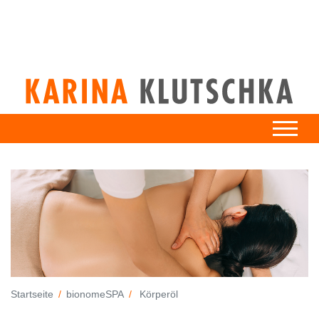
Startseite
bionomeSPA
Körperöl