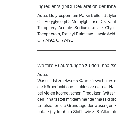
Ingredients (INCI-Deklaration der Inhal
Aqua, Butyrospermum Parkii Butter, Butyl
Oil, Polyglyceryl-3 Methylglucose Distearat
Tocopheryl Acetate, Sodium Lactate, Glyce
Tocopherols, Retinyl Palmitate, Lactic Aci
CI 77492, CI 77491
Weitere Erläuterungen zu den Inhaltss
Aqua:
Wasser. Ist zu etwa 65 % am Gewicht des m
die Körperfunktionen, inklusive der der Ha
bei vielen kosmetischen Produkten (wässr
den Inhaltsstoff mit dem mengenmässig grös
Emulsionen die Grundlage der wässrigen Ph
polare (hydrophile) Stoffe wie z. B. Alkoho