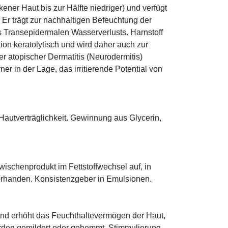
ener Haut bis zur Hälfte niedriger) und verfügt
r trägt zur nachhaltigen Befeuchtung der
s Transepidermalen Wasserverlusts. Harnstoff
tion keratolytisch und wird daher auch zur
r atopischer Dermatitis (Neurodermitis)
rner in der Lage, das irritierende Potential von
Hautverträglichkeit. Gewinnung aus Glycerin,
 Zwischenprodukt im Fettstoffwechsel auf, in
orhanden. Konsistenzgeber in Emulsionen.
und erhöht das Feuchthaltevermögen der Haut,
den gemildert oder gehemmt. Stimmulierung