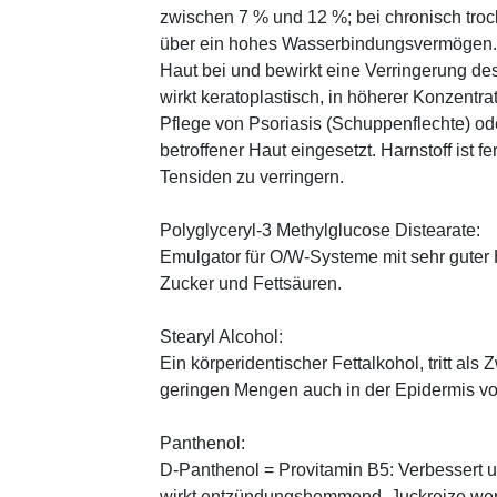
zwischen 7 % und 12 %; bei chronisch trock
über ein hohes Wasserbindungsvermögen. E
Haut bei und bewirkt eine Verringerung de
wirkt keratoplastisch, in höherer Konzentra
Pflege von Psoriasis (Schuppenflechte) ode
betroffener Haut eingesetzt. Harnstoff ist fe
Tensiden zu verringern.
Polyglyceryl-3 Methylglucose Distearate:
Emulgator für O/W-Systeme mit sehr guter 
Zucker und Fettsäuren.
Stearyl Alcohol:
Ein körperidentischer Fettalkohol, tritt als
geringen Mengen auch in der Epidermis v
Panthenol:
D-Panthenol = Provitamin B5: Verbessert 
wirkt entzündungshemmend, Juckreize wer