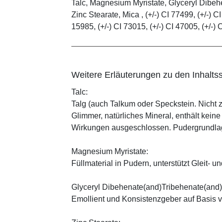
Talc, Magnesium Myristate, Glyceryl Dibe
Zinc Stearate, Mica , (+/-) CI 77499, (+/-) CI
15985, (+/-) CI 73015, (+/-) CI 47005, (+/-) 
Weitere Erläuterungen zu den Inhaltss
Talc:
Talg (auch Talkum oder Speckstein. Nicht 
Glimmer, natürliches Mineral, enthält kein
Wirkungen ausgeschlossen. Pudergrundlage
Magnesium Myristate:
Füllmaterial in Pudern, unterstützt Gleit- un
Glyceryl Dibehenate(and)Tribehenate(and)
Emollient und Konsistenzgeber auf Basis v