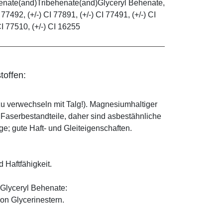
henate(and)Tribehenate(and)Glyceryl Behenate,
 77492, (+/-) CI 77891, (+/-) CI 77491, (+/-) CI
CI 77510, (+/-) CI 16255
toffen:
zu verwechseln mit Talg!). Magnesiumhaltiger
e Faserbestandteile, daher sind asbestähnliche
; gute Haft- und Gleiteigenschaften.
d Haftfähigkeit.
Glyceryl Behenate:
on Glycerinestern.