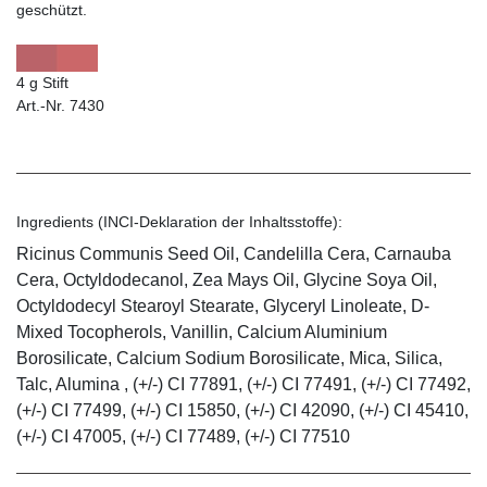
geschützt.
4 g Stift
Art.-Nr. 7430
Ingredients (INCI-Deklaration der Inhaltsstoffe):
Ricinus Communis Seed Oil, Candelilla Cera, Carnauba
Cera, Octyldodecanol, Zea Mays Oil, Glycine Soya Oil,
Octyldodecyl Stearoyl Stearate, Glyceryl Linoleate, D-
Mixed Tocopherols, Vanillin, Calcium Aluminium
Borosilicate, Calcium Sodium Borosilicate, Mica, Silica,
Talc, Alumina , (+/-) CI 77891, (+/-) CI 77491, (+/-) CI 77492,
(+/-) CI 77499, (+/-) CI 15850, (+/-) CI 42090, (+/-) CI 45410,
(+/-) CI 47005, (+/-) CI 77489, (+/-) CI 77510