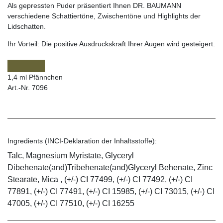
Als gepressten Puder präsentiert Ihnen DR. BAUMANN
verschiedene Schattiertöne, Zwischentöne und Highlights der
Lidschatten.
Ihr Vorteil:
Die positive Ausdruckskraft Ihrer Augen wird gesteigert.
1,4 ml Pfännchen
Art.-Nr. 7096
Ingredients (INCI-Deklaration der Inhaltsstoffe):
Talc, Magnesium Myristate, Glyceryl
Dibehenate(and)Tribehenate(and)Glyceryl Behenate, Zinc
Stearate, Mica , (+/-) CI 77499, (+/-) CI 77492, (+/-) CI
77891, (+/-) CI 77491, (+/-) CI 15985, (+/-) CI 73015, (+/-) CI
47005, (+/-) CI 77510, (+/-) CI 16255