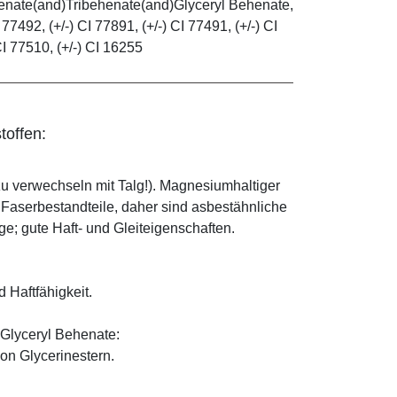
henate(and)Tribehenate(and)Glyceryl Behenate,
 77492, (+/-) CI 77891, (+/-) CI 77491, (+/-) CI
CI 77510, (+/-) CI 16255
toffen:
zu verwechseln mit Talg!). Magnesiumhaltiger
e Faserbestandteile, daher sind asbestähnliche
; gute Haft- und Gleiteigenschaften.
d Haftfähigkeit.
Glyceryl Behenate:
on Glycerinestern.