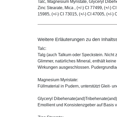
Talc, Magnesium Myristate, Glyceryl Dibe
Zinc Stearate, Mica , (+/-) CI 77499, (+/-) CI
15985, (+/-) CI 73015, (+/-) CI 47005, (+/-) 
Weitere Erläuterungen zu den Inhaltss
Talc:
Talg (auch Talkum oder Speckstein. Nicht 
Glimmer, natürliches Mineral, enthält kein
Wirkungen ausgeschlossen. Pudergrundlage
Magnesium Myristate:
Füllmaterial in Pudern, unterstützt Gleit- un
Glyceryl Dibehenate(and)Tribehenate(and)
Emollient und Konsistenzgeber auf Basis v