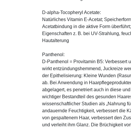
D-alpha-Tocopheryl Acetate:
Natürliches Vitamin E-Acetat; Speicherform
Acetatbindung in die aktive Form überführt
Eigenschaften z. B. bei UV-Strahlung, feuc
Hautalterung
Panthenol:
D-Panthenol = Provitamin B5: Verbessert 
wirkt entzündungshemmend, Juckreize wer
der Epithelisierung: Kleine Wunden (Rasu
ab. Bei Anwendung in Haarpflegeprodukten
abgelagert, es penetriert auch in diese und
wichtiger Bestandteil des gesunden Haares 
wissenschaftlicher Studien als „Nahrung fü
andauernde Feuchtigkeit, verbessert die K
von gespaltenem Haar, verbessert den Zus
und verleiht ihm Glanz. Die Brüchigkeit vo